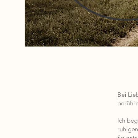
Bei Lie
berühr
Ich beg
ruhigen
So ents